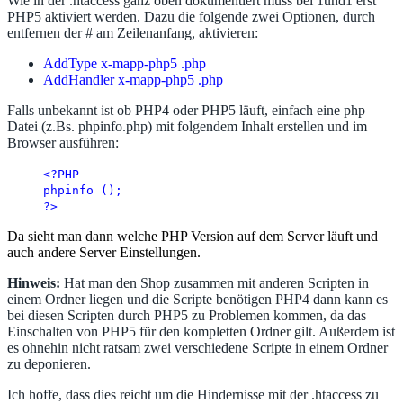
Wie in der .htaccess ganz oben dokumentiert muss bei 1und1 erst
PHP5 aktiviert werden. Dazu die folgende zwei Optionen, durch
entfernen der # am Zeilenanfang, aktivieren:
AddType x-mapp-php5 .php
AddHandler x-mapp-php5 .php
Falls unbekannt ist ob PHP4 oder PHP5 läuft, einfach eine php
Datei (z.Bs. phpinfo.php) mit folgendem Inhalt erstellen und im
Browser ausführen:
<?PHP
phpinfo ();
?>
Da sieht man dann welche PHP Version auf dem Server läuft und
auch andere Server Einstellungen.
Hinweis:
Hat man den Shop zusammen mit anderen Scripten in
einem Ordner liegen und die Scripte benötigen PHP4 dann kann es
bei diesen Scripten durch PHP5 zu Problemen kommen, da das
Einschalten von PHP5 für den kompletten Ordner gilt. Außerdem ist
es ohnehin nicht ratsam zwei verschiedene Scripte in einem Ordner
zu deponieren.
Ich hoffe, dass dies reicht um die Hindernisse mit der .htaccess zu